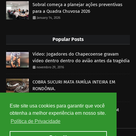
Sobral começa a planejar ações preventivas
para a Quadra Chuvosa 2026
January 14, 2026
Popular Posts
Vídeo: Jogadores do Chapecoense gravam
vídeo dentro dentro do avião antes da tragédia
novembro 29, 2016
COBRA SUCURI MATA FAMÍLIA INTEIRA EM
RONDÔNIA.
outubro 30, 2014
Este site usa cookies para garantir que você
SOBRAL-CE: HOMEM É MORTO A BALA E PM
obtenha a melhor experiência em nosso site.
DETÉM UM SUSPEITO
Política de Privacidade
setembro 15, 2014