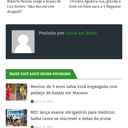
Roberto Pessoa reage a farpas de
Christina Aguilera nua, grávida e
Ciro Gomes: “Não discuto com
linda em fotos para a V Magazine
drogado!”
Postado por
Ceará em Rede
TALVEZ VOCÊ GOSTE DESTAS POSTAGENS
Menino de 9 anos salva irmã engasgada com
pedaço de batata em Manaus
April 29, 2025
MEC lança exame obrigatório para médicos:
Saiba como se inscrever e datas da prova
April 23, 2025