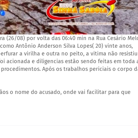
eira (26/08) por volta das 06:40 min na Rua Cesário Mel
a como Antônio Anderson Silva Lopes( 20) vinte anos,
rfurar a virilha e outra no peito, a vitima não resistiu
foi acionada e diligencias estão sendo feitas em toda 
s procedimentos. Após os trabalhos periciais o corpo d
os o nome do acusado, onde vai facilitar para que