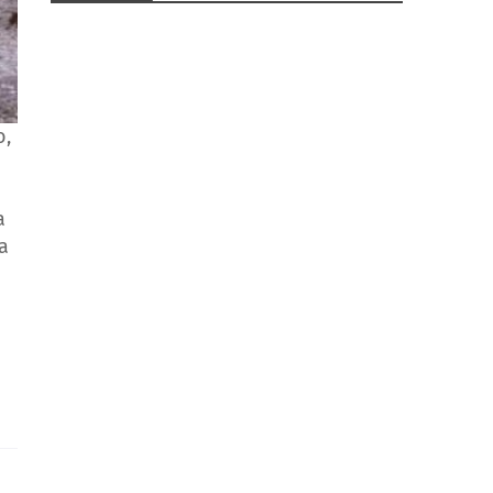
o,
a
a