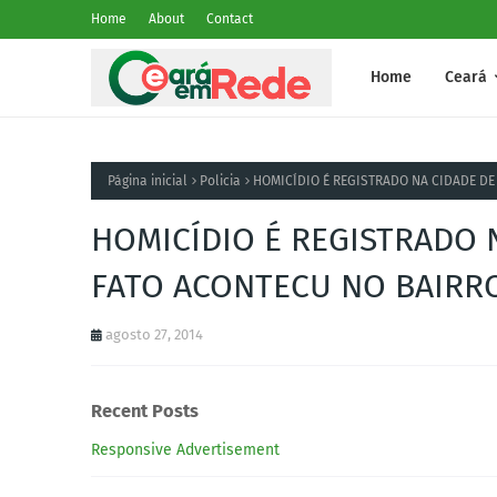
Home
About
Contact
Home
Ceará
Página inicial
Policia
HOMICÍDIO É REGISTRADO NA CIDADE DE
HOMICÍDIO É REGISTRADO 
FATO ACONTECU NO BAIRR
agosto 27, 2014
Recent Posts
Responsive Advertisement