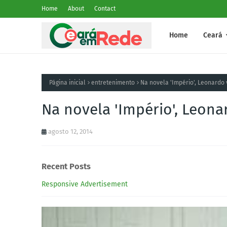
Home
About
Contact
Home
Ceará
Página inicial
entretenimento
Na novela 'Império', Leonardo 
Na novela 'Império', Leona
agosto 12, 2014
Recent Posts
Responsive Advertisement