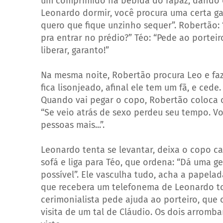
um comprimido na bebida do rapaz, dando o 
Leonardo dormir, você procura uma certa ga
quero que fique unzinho sequer”. Robertão: 
pra entrar no prédio?” Téo: “Pede ao porteir
liberar, garanto!”
Na mesma noite, Robertão procura Leo e fa
fica lisonjeado, afinal ele tem um fã, e ced
Quando vai pegar o copo, Robertão coloca o
“Se veio atrás de sexo perdeu seu tempo. Vo
pessoas mais...”.
Leonardo tenta se levantar, deixa o copo cai
sofá e liga para Téo, que ordena: “Dá uma ge
possível”. Ele vasculha tudo, acha a papelad
que recebera um telefonema de Leonardo t
cerimonialista pede ajuda ao porteiro, que
visita de um tal de Cláudio. Os dois arrom