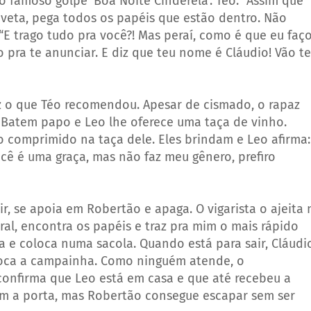
famoso golpe ‘Boa Noite Cinderela’. Téo: “Assim que
veta, pega todos os papéis que estão dentro. Não
“E trago tudo pra você?! Mas peraí, como é que eu faç
o pra te anunciar. E diz que teu nome é Cláudio! Vão te
z o que Téo recomendou. Apesar de cismado, o rapaz
e. Batem papo e Leo lhe oferece uma taça de vinho.
 comprimido na taça dele. Eles brindam e Leo afirma:
cê é uma graça, mas não faz meu gênero, prefiro
r, se apoia em Robertão e apaga. O vigarista o ajeita 
ral, encontra os papéis e traz pra mim o mais rápido
a e coloca numa sacola. Quando está para sair, Cláudi
oca a campainha. Como ninguém atende, o
 confirma que Leo está em casa e que até recebeu a
bam a porta, mas Robertão consegue escapar sem ser