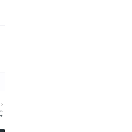
S
as
t!