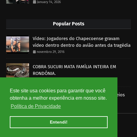
January 14, 2026
Popular Posts
Vídeo: Jogadores do Chapecoense gravam
vídeo dentro dentro do avião antes da tragédia
novembro 29, 2016
COBRA SUCURI MATA FAMÍLIA INTEIRA EM
RONDÔNIA.
outubro 30, 2014
Este site usa cookies para garantir que você
Imagens mostram funcionários dos Correios
obtenha a melhor experiência em nosso site.
roubando encomendas
Política de Privacidade
agosto 07, 2014
Entendi!
HOME
ABOUT
CONTACT US
Copyright ©
2026
Ceará em Rede - Notícias do Ceará