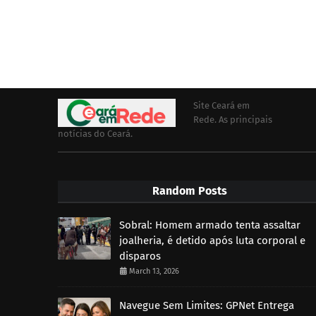
Site Ceará em
Rede. As principais
notícias do Ceará.
Random Posts
Sobral: Homem armado tenta assaltar
joalheria, é detido após luta corporal e
disparos
March 13, 2026
Navegue Sem Limites: GPNet Entrega