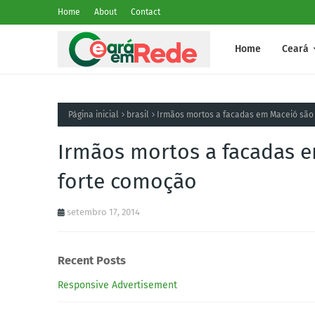
Home
About
Contact
Home
Ceará
Página inicial
brasil
Irmãos mortos a facadas em Maceió são
Irmãos mortos a facadas e
forte comoção
setembro 17, 2014
Recent Posts
Responsive Advertisement