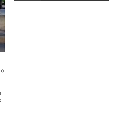
do
m
s