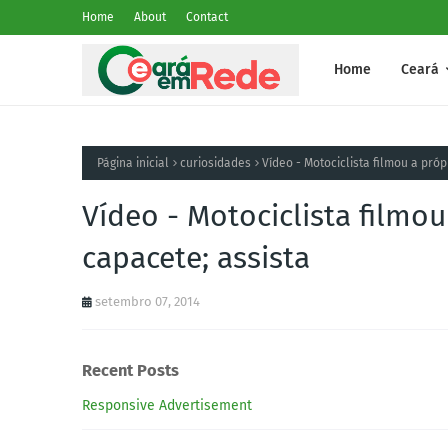
Home
About
Contact
Home
Ceará
Página inicial
curiosidades
Vídeo - Motociclista filmou a pr
Vídeo - Motociclista film
capacete; assista
setembro 07, 2014
Recent Posts
Responsive Advertisement