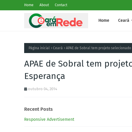
Home
About
Contact
Home
Ceará
Página inicial
Ceará
APAE de Sobral tem projeto selecionado
APAE de Sobral tem projet
Esperança
outubro 04, 2014
Recent Posts
Responsive Advertisement