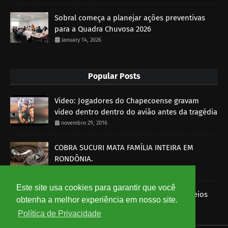
Sobral começa a planejar ações preventivas
para a Quadra Chuvosa 2026
January 14, 2026
Popular Posts
Vídeo: Jogadores do Chapecoense gravam
vídeo dentro dentro do avião antes da tragédia
novembro 29, 2016
COBRA SUCURI MATA FAMÍLIA INTEIRA EM
RONDÔNIA.
outubro 30, 2014
Este site usa cookies para garantir que você
Imagens mostram funcionários dos Correios
obtenha a melhor experiência em nosso site.
roubando encomendas
Política de Privacidade
agosto 07, 2014