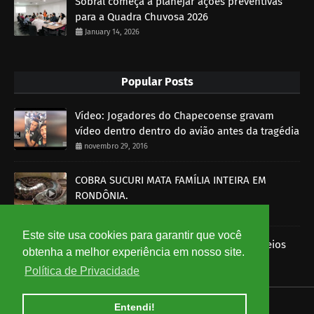
Sobral começa a planejar ações preventivas
para a Quadra Chuvosa 2026
January 14, 2026
Popular Posts
Vídeo: Jogadores do Chapecoense gravam
vídeo dentro dentro do avião antes da tragédia
novembro 29, 2016
COBRA SUCURI MATA FAMÍLIA INTEIRA EM
RONDÔNIA.
outubro 30, 2014
Este site usa cookies para garantir que você
Imagens mostram funcionários dos Correios
obtenha a melhor experiência em nosso site.
roubando encomendas
Política de Privacidade
agosto 07, 2014
Entendi!
HOME
ABOUT
CONTACT US