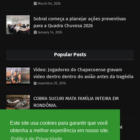
March 04, 2026
Sobral começa a planejar ações preventivas
para a Quadra Chuvosa 2026
January 14, 2026
Popular Posts
Vídeo: Jogadores do Chapecoense gravam
vídeo dentro dentro do avião antes da tragédia
novembro 29, 2016
COBRA SUCURI MATA FAMÍLIA INTEIRA EM
RONDÔNIA.
outubro 30, 2014
Este site usa cookies para garantir que você
SOBRAL-CE: HOMEM É MORTO A BALA E PM
obtenha a melhor experiência em nosso site.
DETÉM UM SUSPEITO
Política de Privacidade