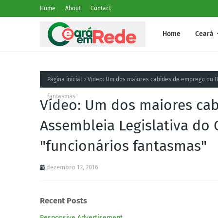
Home
About
Contact
Home
Ceará
Página inicial
Vídeo: Um dos maiores cabides de emprego do Bra
fantasmas"
Vídeo: Um dos maiores cab
Assembleia Legislativa do 
"funcionários fantasmas"
dezembro 12, 2016
Recent Posts
Responsive Advertisement