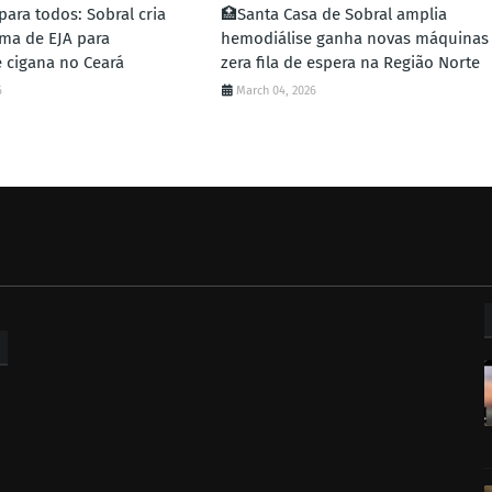
ara todos: Sobral cria
🏥Santa Casa de Sobral amplia
rma de EJA para
hemodiálise ganha novas máquinas
 cigana no Ceará
zera fila de espera na Região Norte
6
March 04, 2026