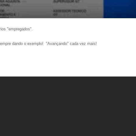
rios "empregados".
o sempre dando o exemplo! "Avançando" cada vez mais!