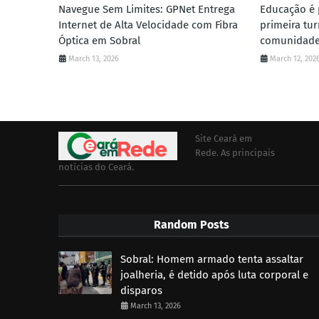
Navegue Sem Limites: GPNet Entrega
Educação é p
Internet de Alta Velocidade com Fibra
primeira tu
Óptica em Sobral
comunidade
March 13, 2026
March 12, 202
Site Ceará em
Rede. As principais
notícias do Ceará.
Random Posts
Sobral: Homem armado tenta assaltar
joalheria, é detido após luta corporal e
disparos
March 13, 2026