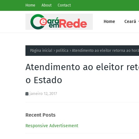
Home
About
Contact
Home
Ceará
Página inicial
politica
Atendimento ao eleitor retorna ao hor
Atendimento ao eleitor re
o Estado
janeiro 12, 2017
Recent Posts
Responsive Advertisement