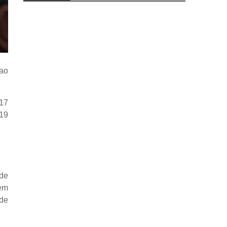
 ao
 17
 19
 de
 em
 de