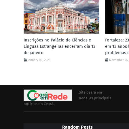
Inscrições no Palácio de Ciências e
Fortaleza: 2
Linguas Estrangeiras encerram dia 13
em 13 anos 
de janeiro
problemas e
January 05, 2026
November 24,
Site Ceará em
Rede. As principais
notícias do Ceará.
Random Posts