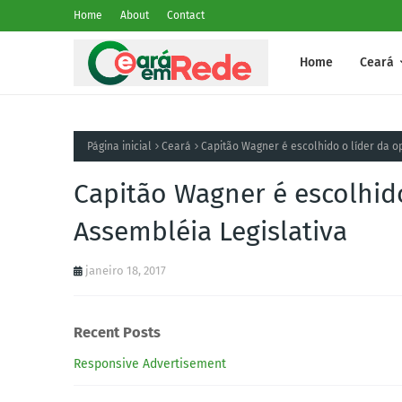
Home
About
Contact
Home
Ceará
Página inicial
Ceará
Capitão Wagner é escolhido o líder da o
Capitão Wagner é escolhid
Assembléia Legislativa
janeiro 18, 2017
Recent Posts
Responsive Advertisement