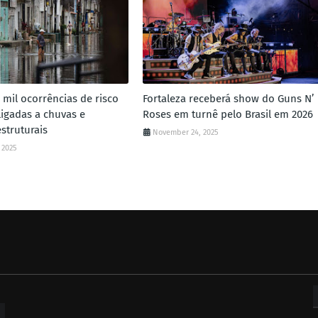
3 mil ocorrências de risco
Fortaleza receberá show do Guns N’
ligadas a chuvas e
Roses em turnê pelo Brasil em 2026
struturais
November 24, 2025
 2025