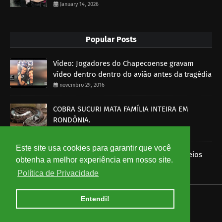
January 14, 2026
Popular Posts
Vídeo: Jogadores do Chapecoense gravam
vídeo dentro dentro do avião antes da tragédia
novembro 29, 2016
COBRA SUCURI MATA FAMÍLIA INTEIRA EM
RONDÔNIA.
outubro 30, 2014
Este site usa cookies para garantir que você
Imagens mostram funcionários dos Correios
obtenha a melhor experiência em nosso site.
roubando encomendas
Política de Privacidade
agosto 07, 2014
Entendi!
HOME
ABOUT
CONTACT US
Copyright ©
2026
Ceará em Rede - Notícias do Ceará