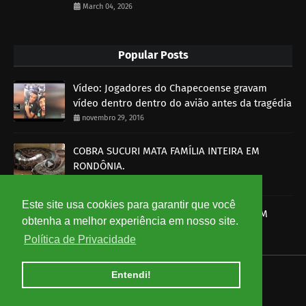
March 04, 2026
Popular Posts
Vídeo: Jogadores do Chapecoense gravam
vídeo dentro dentro do avião antes da tragédia
novembro 29, 2016
COBRA SUCURI MATA FAMÍLIA INTEIRA EM
RONDÔNIA.
outubro 30, 2014
Este site usa cookies para garantir que você
SOBRAL-CE: HOMEM É MORTO A BALA E PM
obtenha a melhor experiência em nosso site.
DETÉM UM SUSPEITO
Política de Privacidade
setembro 15, 2014
Entendi!
HOME
ABOUT
CONTACT US
Copyright ©
2026
Ceará em Rede - Notícias do Ceará