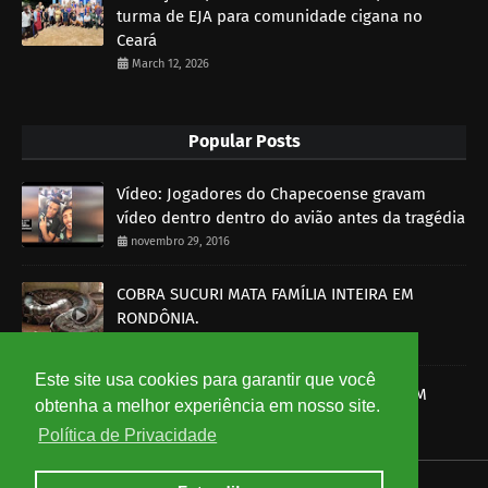
turma de EJA para comunidade cigana no
Ceará
March 12, 2026
Popular Posts
Vídeo: Jogadores do Chapecoense gravam
vídeo dentro dentro do avião antes da tragédia
novembro 29, 2016
COBRA SUCURI MATA FAMÍLIA INTEIRA EM
RONDÔNIA.
outubro 30, 2014
Este site usa cookies para garantir que você
SOBRAL-CE: HOMEM É MORTO A BALA E PM
obtenha a melhor experiência em nosso site.
DETÉM UM SUSPEITO
Política de Privacidade
setembro 15, 2014