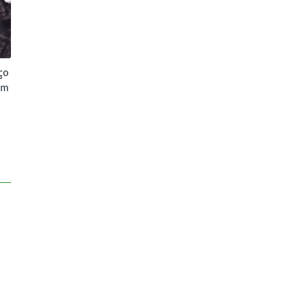
ço
em