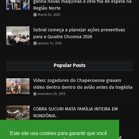
ganha novas máquinas e zera fila de espera na
Região Norte
March 04, 2026
Sobral começa a planejar ações preventivas
para a Quadra Chuvosa 2026
January 14, 2026
Popular Posts
Vídeo: Jogadores do Chapecoense gravam
vídeo dentro dentro do avião antes da tragédia
novembro 29, 2016
COBRA SUCURI MATA FAMÍLIA INTEIRA EM
RONDÔNIA.
outubro 30, 2014
Este site usa cookies para garantir que você
SOBRAL-CE: HOMEM É MORTO A BALA E PM