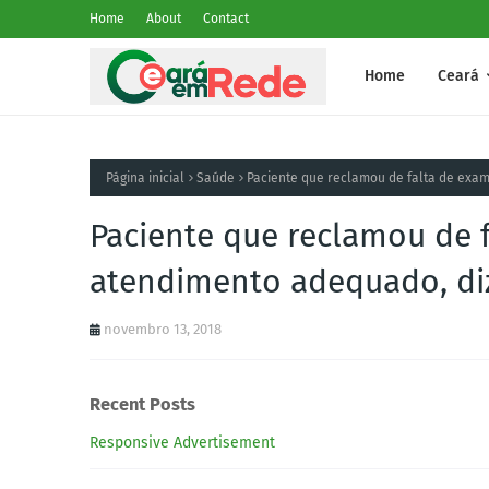
Home
About
Contact
Home
Ceará
Página inicial
Saúde
Paciente que reclamou de falta de exa
Paciente que reclamou de 
atendimento adequado, di
novembro 13, 2018
Recent Posts
Responsive Advertisement