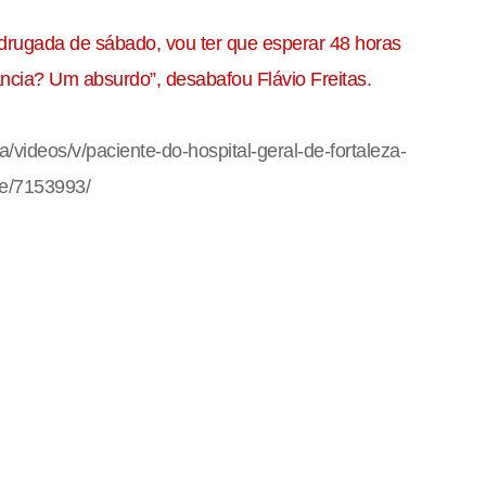
rugada de sábado, vou ter que esperar 48 horas
ância? Um absurdo”, desabafou Flávio Freitas.
a/videos/v/paciente-do-hospital-geral-de-fortaleza-
me/7153993/