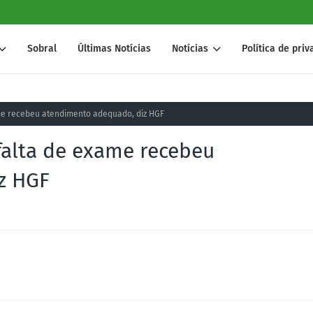
Sobral
Últimas Notícias
Notícias
Política de pri
me recebeu atendimento adequado, diz HGF
falta de exame recebeu
z HGF