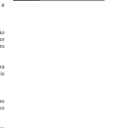
 é
ão
or
ro
ra
is
as
xo