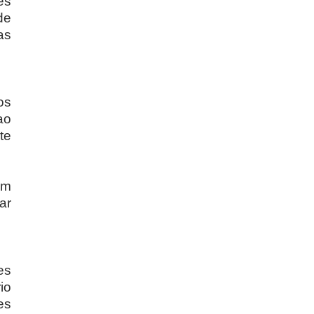
es
de
as
os
ao
te
em
ar
es
io
es