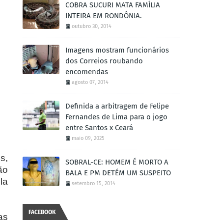
COBRA SUCURI MATA FAMÍLIA
INTEIRA EM RONDÔNIA.
outubro 30, 2014
Imagens mostram funcionários
dos Correios roubando
encomendas
agosto 07, 2014
Definida a arbitragem de Felipe
Fernandes de Lima para o jogo
entre Santos x Ceará
maio 09, 2025
s,
SOBRAL-CE: HOMEM É MORTO A
ão
BALA E PM DETÉM UM SUSPEITO
la
setembro 15, 2014
FACEBOOK
as