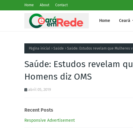
Home
About
Contact
Home
Ceará
Página inicial
Saúde
Saúde: Estudos revelam que Mulheres 
Saúde: Estudos revelam qu
Homens diz OMS
abril 05, 2019
Recent Posts
Responsive Advertisement