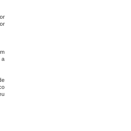
or
or
em
 a
de
co
eu