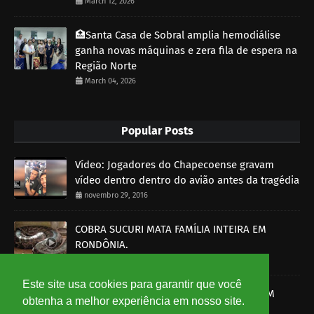
March 12, 2026
🏥Santa Casa de Sobral amplia hemodiálise
ganha novas máquinas e zera fila de espera na
Região Norte
March 04, 2026
Popular Posts
Vídeo: Jogadores do Chapecoense gravam
vídeo dentro dentro do avião antes da tragédia
novembro 29, 2016
COBRA SUCURI MATA FAMÍLIA INTEIRA EM
RONDÔNIA.
outubro 30, 2014
Este site usa cookies para garantir que você
SOBRAL-CE: HOMEM É MORTO A BALA E PM
obtenha a melhor experiência em nosso site.
DETÉM UM SUSPEITO