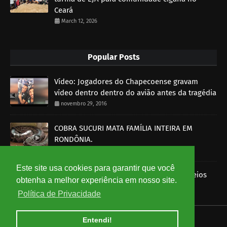
Ceará
March 12, 2026
Popular Posts
Vídeo: Jogadores do Chapecoense gravam
vídeo dentro dentro do avião antes da tragédia
novembro 29, 2016
COBRA SUCURI MATA FAMÍLIA INTEIRA EM
RONDÔNIA.
outubro 30, 2014
Este site usa cookies para garantir que você
Imagens mostram funcionários dos Correios
obtenha a melhor experiência em nosso site.
roubando encomendas
Política de Privacidade
agosto 07, 2014
Entendi!
HOME
ABOUT
CONTACT US