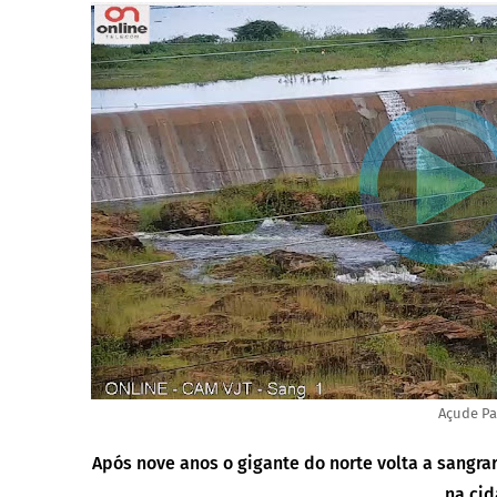
Açude Pa
Após nove anos o gigante do norte volta a sangra
na cid