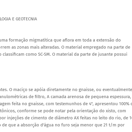
LOGIA E GEOTECNIA
r uma formação migmatítica que aflora em toda a extensão do
orrem as zonas mais alteradas. O material empregado na parte de
 classificam como SC-SM. O material da parte de jusante possui
ntes. O maciço se apóia diretamente no gnaisse, ou eventualment
granulométricas de filtro, A camada arenosa de pequena espessura,
dagem feita no gnaisse, com testemunhos de 4", apresentou 100% 
tônicos, conforme se pode notar pela orientação do xisto, com
por injeções de cimento de diâmetro AX feitas no leito do rio, de 1
 de que a absorção d'água no furo seja menor que 21 t/m por