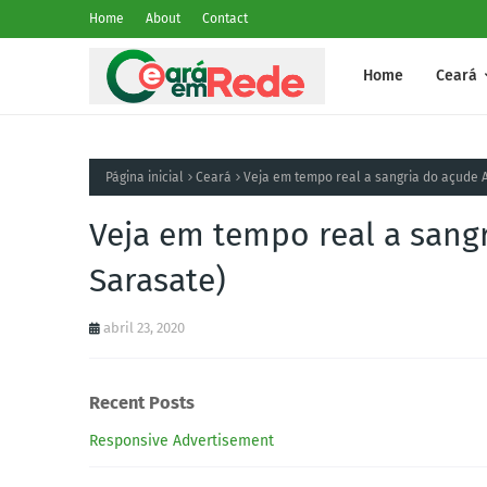
Home
About
Contact
Home
Ceará
Página inicial
Ceará
Veja em tempo real a sangria do açude 
Veja em tempo real a sangr
Sarasate)
abril 23, 2020
Recent Posts
Responsive Advertisement