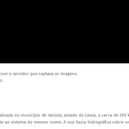
com o servidor que captava as imagens.
t.
alizada no município de Varjota, estado do Ceará, a cerca de 250
ente ao sistema do mesmo nome. A sua bacia hidrográfica cobre 