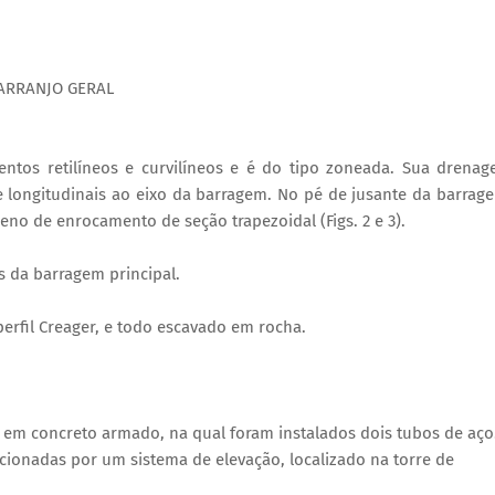
ARRANJO GERAL
ntos retilíneos e curvilíneos e é do tipo zoneada. Sua drena
 e longitudinais ao eixo da barragem. No pé de jusante da barrag
reno de enrocamento de seção trapezoidal (Figs. 2 e 3).
s da barragem principal.
perfil Creager, e todo escavado em rocha.
, em concreto armado, na qual foram instalados dois tubos de aço
ionadas por um sistema de elevação, localizado na torre de