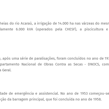
heias do rio Acaraú, a irrigação de 14.000 ha nas várzeas do me
damente 6.000 kVA (operados pela CHESF), a piscicultura 
e, após uma série de paralisações, foram concluídos no ano de 19
Departamento Nacional de Obras Contra as Secas - DNOCS, co
 Geral.
vidade de emergência e assistencial. No ano de 1953 começou-s
ução da barragem principal, que foi concluída no ano de 1958.