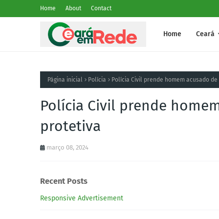
Home
About
Contact
Home
Ceará
Página inicial
Polícia
Polícia Civil prende homem acusado de
Polícia Civil prende hom
protetiva
março 08, 2024
Recent Posts
Responsive Advertisement