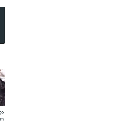
ço
em