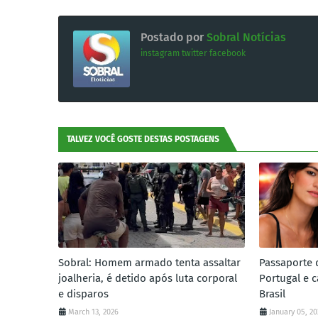
Postado por
Sobral Notícias
instagram
twitter
facebook
TALVEZ VOCÊ GOSTE DESTAS POSTAGENS
Sobral: Homem armado tenta assaltar
Passaporte 
joalheria, é detido após luta corporal
Portugal e c
e disparos
Brasil
March 13, 2026
January 05, 2