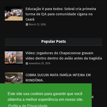
Educação é para todos: Sobral cria primeira
turma de EJA para comunidade cigana no
Ceará
March 12, 2026
Popular Posts
Vídeo: Jogadores do Chapecoense gravam
vídeo dentro dentro do avião antes da tragédia
novembro 29, 2016
COBRA SUCURI MATA FAMÍLIA INTEIRA EM
RONDÔNIA.
outubro 30, 2014
Este site usa cookies para garantir que você
SOBRAL-CE: HOMEM É MORTO A BALA E PM
obtenha a melhor experiência em nosso site.
DETÉM UM SUSPEITO
Política de Privacidade