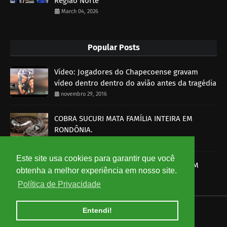
Região Norte
March 04, 2026
Popular Posts
Vídeo: Jogadores do Chapecoense gravam
vídeo dentro dentro do avião antes da tragédia
novembro 29, 2016
COBRA SUCURI MATA FAMÍLIA INTEIRA EM
RONDÔNIA.
outubro 30, 2014
Este site usa cookies para garantir que você
SOBRAL-CE: HOMEM É MORTO A BALA E PM
obtenha a melhor experiência em nosso site.
DETÉM UM SUSPEITO
Política de Privacidade
setembro 15, 2014
Entendi!
HOME
ABOUT
CONTACT US