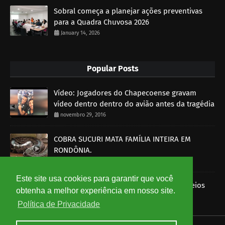
Sobral começa a planejar ações preventivas
para a Quadra Chuvosa 2026
January 14, 2026
Popular Posts
Vídeo: Jogadores do Chapecoense gravam
vídeo dentro dentro do avião antes da tragédia
novembro 29, 2016
COBRA SUCURI MATA FAMÍLIA INTEIRA EM
RONDÔNIA.
outubro 30, 2014
Este site usa cookies para garantir que você
Imagens mostram funcionários dos Correios
obtenha a melhor experiência em nosso site.
roubando encomendas
Política de Privacidade
agosto 07, 2014