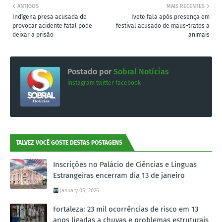
ANTIGOS
MAIS RECENTES
Indígena presa acusada de
Ivete fala após presença em
provocar acidente fatal pode
festival acusado de maus-tratos a
deixar a prisão
animais
Postado por
Sobral Notícias
instagram
twitter
facebook
TALVEZ VOCÊ GOSTE DESTAS POSTAGENS
Inscrições no Palácio de Ciências e Linguas
Estrangeiras encerram dia 13 de janeiro
January 05, 2026
Fortaleza: 23 mil ocorrências de risco em 13
anos ligadas a chuvas e problemas estruturais