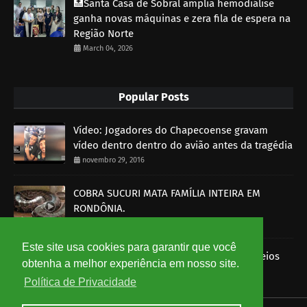
🏥Santa Casa de Sobral amplia hemodiálise
ganha novas máquinas e zera fila de espera na
Região Norte
March 04, 2026
Popular Posts
Vídeo: Jogadores do Chapecoense gravam
vídeo dentro dentro do avião antes da tragédia
novembro 29, 2016
COBRA SUCURI MATA FAMÍLIA INTEIRA EM
RONDÔNIA.
outubro 30, 2014
Este site usa cookies para garantir que você
Imagens mostram funcionários dos Correios
obtenha a melhor experiência em nosso site.
roubando encomendas
Política de Privacidade
agosto 07, 2014