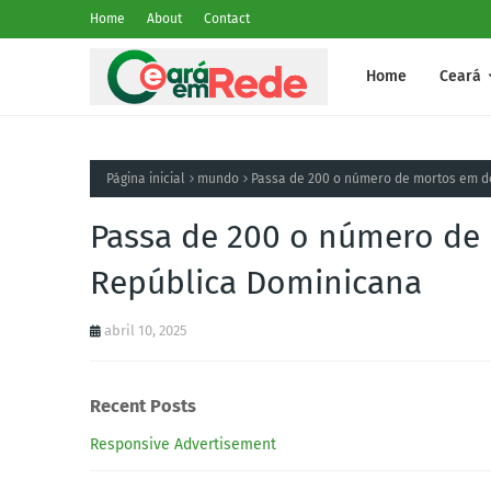
Home
About
Contact
Home
Ceará
Página inicial
mundo
Passa de 200 o número de mortos em 
Passa de 200 o número d
República Dominicana
abril 10, 2025
Recent Posts
Responsive Advertisement