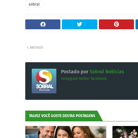
sobral
ANTIGOS
Postado por
Sobral Notícias
instagram
twitter
facebook
TALVEZ VOCÊ GOSTE DESTAS POSTAGENS