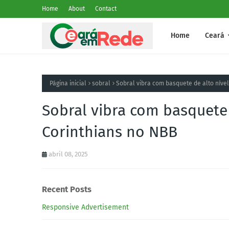
Home
About
Contact
Home
Ceará
Página inicial
sobral
Sobral vibra com basquete de alto nível
Sobral vibra com basquete 
Corinthians no NBB
abril 08, 2025
Recent Posts
Responsive Advertisement