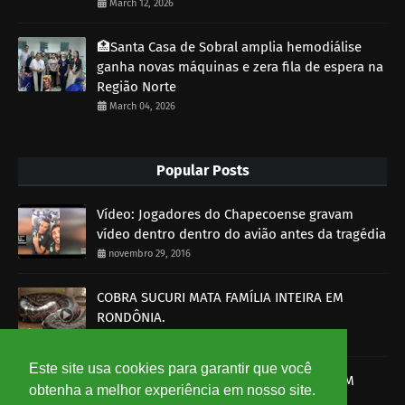
March 12, 2026
🏥Santa Casa de Sobral amplia hemodiálise
ganha novas máquinas e zera fila de espera na
Região Norte
March 04, 2026
Popular Posts
Vídeo: Jogadores do Chapecoense gravam
vídeo dentro dentro do avião antes da tragédia
novembro 29, 2016
COBRA SUCURI MATA FAMÍLIA INTEIRA EM
RONDÔNIA.
outubro 30, 2014
Este site usa cookies para garantir que você
SOBRAL-CE: HOMEM É MORTO A BALA E PM
obtenha a melhor experiência em nosso site.
DETÉM UM SUSPEITO