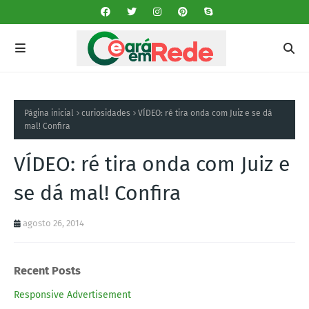
Página inicial
curiosidades
VÍDEO: ré tira onda com Juiz e se dá
mal! Confira
VÍDEO: ré tira onda com Juiz e
se dá mal! Confira
agosto 26, 2014
Recent Posts
Responsive Advertisement