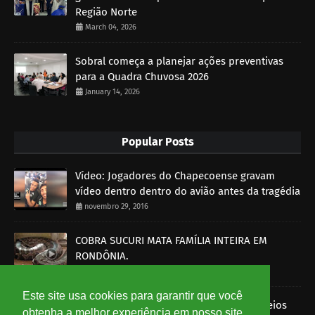
Região Norte
March 04, 2026
Sobral começa a planejar ações preventivas
para a Quadra Chuvosa 2026
January 14, 2026
Popular Posts
Vídeo: Jogadores do Chapecoense gravam
vídeo dentro dentro do avião antes da tragédia
novembro 29, 2016
COBRA SUCURI MATA FAMÍLIA INTEIRA EM
RONDÔNIA.
outubro 30, 2014
Este site usa cookies para garantir que você
Imagens mostram funcionários dos Correios
obtenha a melhor experiência em nosso site.