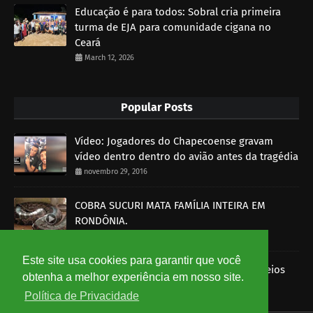
Educação é para todos: Sobral cria primeira
turma de EJA para comunidade cigana no
Ceará
March 12, 2026
Popular Posts
Vídeo: Jogadores do Chapecoense gravam
vídeo dentro dentro do avião antes da tragédia
novembro 29, 2016
COBRA SUCURI MATA FAMÍLIA INTEIRA EM
RONDÔNIA.
outubro 30, 2014
Este site usa cookies para garantir que você
Imagens mostram funcionários dos Correios
obtenha a melhor experiência em nosso site.
roubando encomendas
Política de Privacidade
agosto 07, 2014