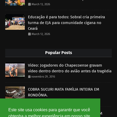
March 13, 2026
Educação é para todos: Sobral cria primeira
turma de EJA para comunidade cigana no
Ceará
March 12, 2026
Popular Posts
Vídeo: Jogadores do Chapecoense gravam
vídeo dentro dentro do avião antes da tragédia
novembro 29, 2016
COBRA SUCURI MATA FAMÍLIA INTEIRA EM
RONDÔNIA.
outubro 30, 2014
Este site usa cookies para garantir que você
SOBRAL-CE: HOMEM É MORTO A BALA E PM
obtenha a melhor experiência em nosso site.