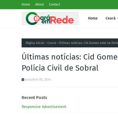
Home
About
Contact
Home
Ceará
Página inicial
Ceará
Últimas notícias: Cid Gomes está na Dele
Últimas notícias: Cid Gome
Polícia Civil de Sobral
outubro 05, 2014
Recent Posts
Responsive Advertisement