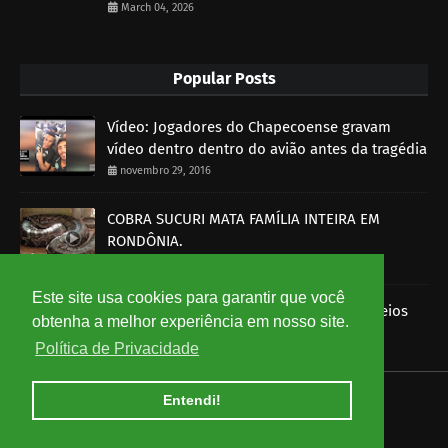
March 04, 2026
Popular Posts
Vídeo: Jogadores do Chapecoense gravam
vídeo dentro dentro do avião antes da tragédia
novembro 29, 2016
COBRA SUCURI MATA FAMÍLIA INTEIRA EM
RONDÔNIA.
outubro 30, 2014
Este site usa cookies para garantir que você
Imagens mostram funcionários dos Correios
obtenha a melhor experiência em nosso site.
roubando encomendas
Política de Privacidade
agosto 07, 2014
Entendi!
HOME
ABOUT
CONTACT US
Copyright ©
2026
Ceará em Rede - Notícias do Ceará