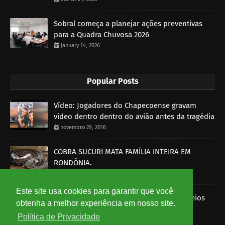
Sobral começa a planejar ações preventivas
para a Quadra Chuvosa 2026
January 14, 2026
Popular Posts
Vídeo: Jogadores do Chapecoense gravam
vídeo dentro dentro do avião antes da tragédia
novembro 29, 2016
COBRA SUCURI MATA FAMÍLIA INTEIRA EM
RONDÔNIA.
outubro 30, 2014
Este site usa cookies para garantir que você
Imagens mostram funcionários dos Correios
obtenha a melhor experiência em nosso site.
roubando encomendas
Política de Privacidade
agosto 07, 2014