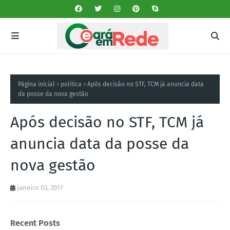
Página inicial
politica
Após decisão no STF, TCM já anuncia data
da posse da nova gestão
Após decisão no STF, TCM já
anuncia data da posse da
nova gestão
janeiro 03, 2017
Recent Posts