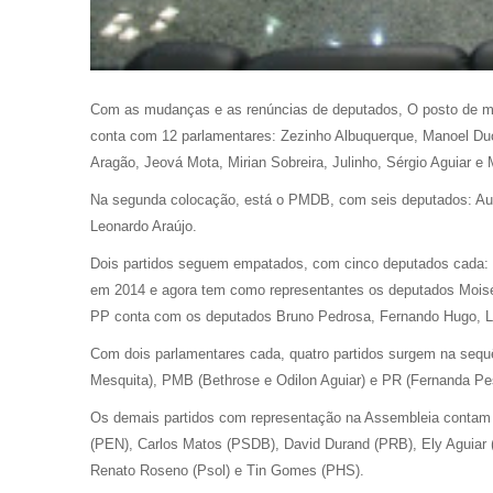
Com as mudanças e as renúncias de deputados, O posto de ma
conta com 12 parlamentares:
Zezinho Albuquerque, Manoel Duca,
Aragão, Jeová Mota, Mirian Sobreira, Julinho, Sérgio Aguiar e 
Na segunda colocação, está o PMDB, com seis deputados: Audi
Leonardo Araújo.
Dois partidos seguem empatados, com cinco deputados cada: P
em 2014 e agora tem como representantes os deputados Moisés
PP conta com os deputados Bruno Pedrosa, Fernando Hugo, Leo
Com dois parlamentares cada, quatro partidos surgem na sequ
Mesquita), PMB (Bethrose e Odilon Aguiar) e PR (Fernanda Pe
Os demais partidos com representação na Assembleia contam 
(PEN), Carlos Matos (PSDB), David Durand (PRB), Ely Aguiar
Renato Roseno (Psol) e Tin Gomes (PHS).