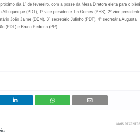
próximo dia 1º de fevereiro, com a posse da Mesa Diretora eleita para o biên
 Albuquerque (PDT), 1º vice-presidente Tin Gomes (PHS), 2º vice-president
ário João Jaime (DEM), 3º secretário Julinho (PDT), 4ª secretária Augusta
agão (PDT) e Bruno Pedrosa (PP).
MAIS RECENTE
eira