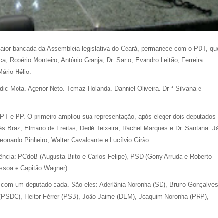
ior bancada da Assembleia legislativa do Ceará, permanece com o PDT, qu
 Robério Monteiro, Antônio Granja, Dr. Sarto, Evandro Leitão, Ferreira
Mário Hélio.
c Mota, Agenor Neto, Tomaz Holanda, Danniel Oliveira, Dr ª Silvana e
T e PP. O primeiro ampliou sua representação, após eleger dois deputados
 Braz, Elmano de Freitas, Dedé Teixeira, Rachel Marques e Dr. Santana. J
nardo Pinheiro, Walter Cavalcante e Lucílvio Girão.
ência: PCdoB (Augusta Brito e Carlos Felipe), PSD (Gony Arruda e Roberto
ssoa e Capitão Wagner).
com um deputado cada. São eles: Aderlânia Noronha (SD), Bruno Gonçalves
 (PSDC), Heitor Férrer (PSB), João Jaime (DEM), Joaquim Noronha (PRP),