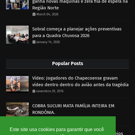
ganha novas máquinas e zera fila de espera na
Região Norte
March 04, 2026
Sobral começa a planejar ações preventivas
para a Quadra Chuvosa 2026
January 14, 2026
Popular Posts
Vídeo: Jogadores do Chapecoense gravam
vídeo dentro dentro do avião antes da tragédia
novembro 29, 2016
COBRA SUCURI MATA FAMÍLIA INTEIRA EM
RONDÔNIA.
outubro 30, 2014
Este site usa cookies para garantir que você
Imagens mostram funcionários dos Correios