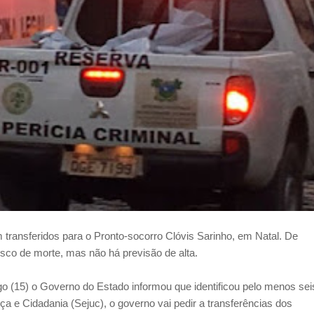
ransferidos para o Pronto-socorro Clóvis Sarinho, em Natal. De
isco de morte, mas não há previsão de alta.
o (15) o Governo do Estado informou que identificou pelo menos sei
ça e Cidadania (Sejuc), o governo vai pedir a transferências dos