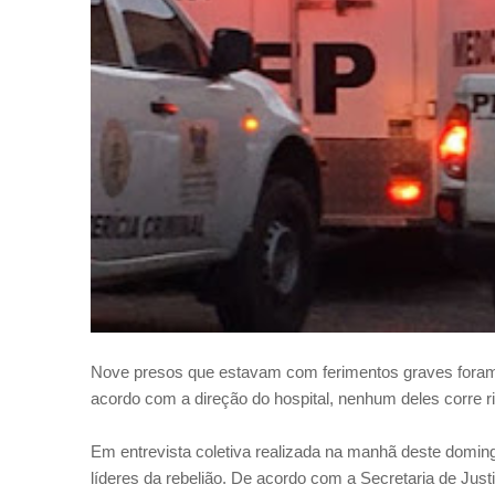
Nove presos que estavam com ferimentos graves foram t
acordo com a direção do hospital, nenhum deles corre r
Em entrevista coletiva realizada na manhã deste doming
líderes da rebelião. De acordo com a Secretaria de Justi