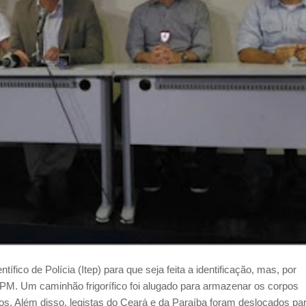
ífico de Polícia (Itep) para que seja feita a identificação, mas, por
 PM. Um caminhão frigorífico foi alugado para armazenar os corpos
os. Além disso, legistas do Ceará e da Paraíba foram deslocados pa