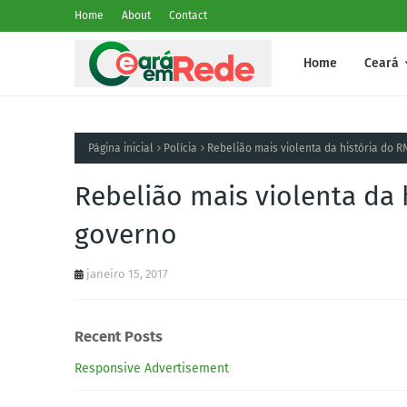
Home
About
Contact
Home
Ceará
Página inicial
Polícia
Rebelião mais violenta da história do R
Rebelião mais violenta da 
governo
janeiro 15, 2017
Recent Posts
Responsive Advertisement