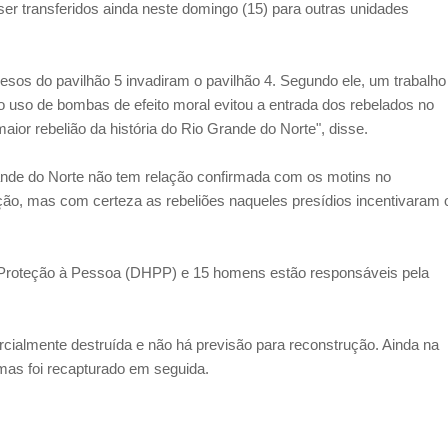
ser transferidos ainda neste domingo (15) para outras unidades
presos do pavilhão 5 invadiram o pavilhão 4. Segundo ele, um trabalho
o uso de bombas de efeito moral evitou a entrada dos rebelados no
ior rebelião da história do Rio Grande do Norte", disse.
rande do Norte não tem relação confirmada com os motins no
o, mas com certeza as rebeliões naqueles presídios incentivaram 
 Proteção à Pessoa (DHPP) e 15 homens estão responsáveis pela
rcialmente destruída e não há previsão para reconstrução. Ainda na
 mas foi recapturado em seguida.