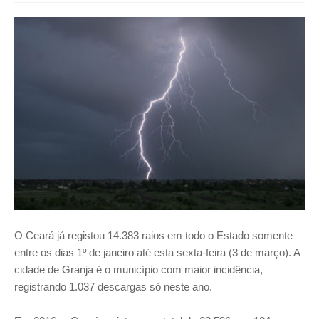
O Ceará já registou 14.383 raios em todo o Estado somente
entre os dias 1º de janeiro até esta sexta-feira (3 de março). A
cidade de Granja é o município com maior incidência,
registrando 1.037 descargas só neste ano.