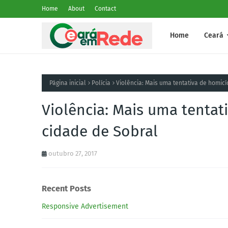
Home
About
Contact
Home
Ceará
Página inicial
Polícia
Violência: Mais uma tentativa de homicí
Violência: Mais uma tentat
cidade de Sobral
outubro 27, 2017
Recent Posts
Responsive Advertisement