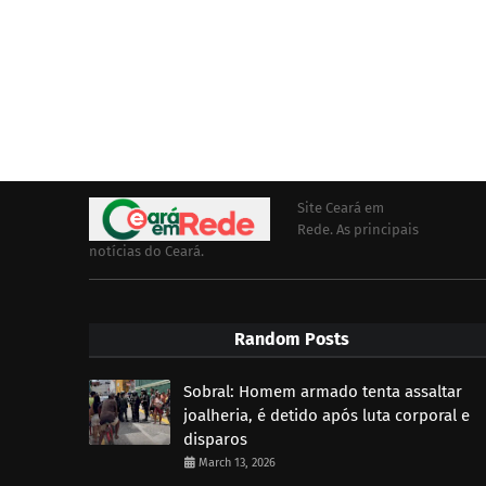
Site Ceará em
Rede. As principais
notícias do Ceará.
Random Posts
Sobral: Homem armado tenta assaltar
joalheria, é detido após luta corporal e
disparos
March 13, 2026