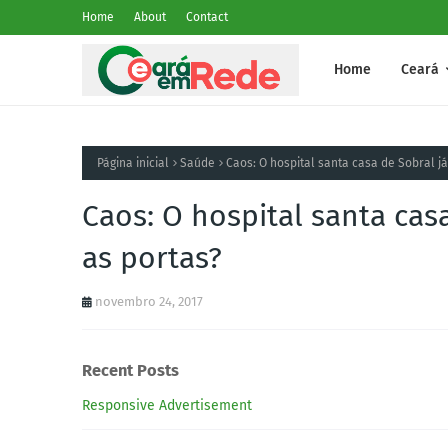
Home
About
Contact
Home
Ceará
Página inicial
Saúde
Caos: O hospital santa casa de Sobral já
Caos: O hospital santa casa
as portas?
novembro 24, 2017
Recent Posts
Responsive Advertisement