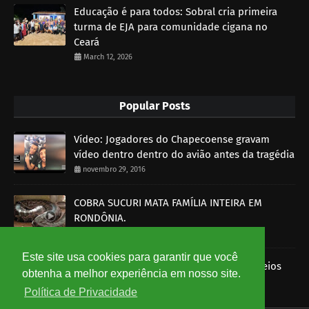
Educação é para todos: Sobral cria primeira
turma de EJA para comunidade cigana no
Ceará
March 12, 2026
Popular Posts
Vídeo: Jogadores do Chapecoense gravam
vídeo dentro dentro do avião antes da tragédia
novembro 29, 2016
COBRA SUCURI MATA FAMÍLIA INTEIRA EM
RONDÔNIA.
outubro 30, 2014
Este site usa cookies para garantir que você
Imagens mostram funcionários dos Correios
obtenha a melhor experiência em nosso site.
roubando encomendas
Política de Privacidade
agosto 07, 2014