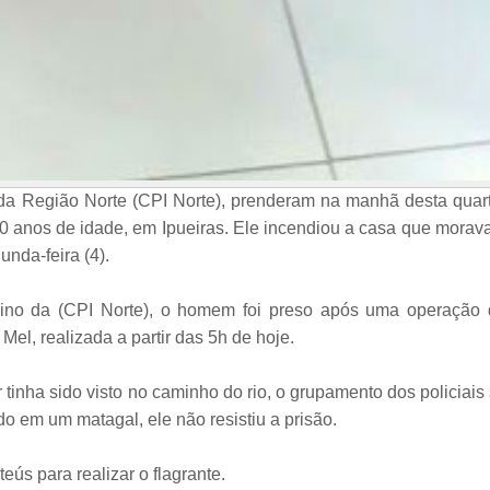
 da Região Norte (CPI Norte), prenderam na manhã desta quar
 40 anos de idade, em Ipueiras. Ele incendiou a casa que morav
nda-feira (4).
no da (CPI Norte), o homem foi preso após uma operação 
l, realizada a partir das 5h de hoje.
 tinha sido visto no caminho do rio, o grupamento dos policiais
do em um matagal, ele não resistiu a prisão.
ús para realizar o flagrante.