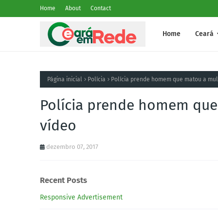
Home
About
Contact
Home
Ceará
Página inicial
Polícia
Polícia prende homem que matou a mulh
Polícia prende homem que 
vídeo
dezembro 07, 2017
Recent Posts
Responsive Advertisement