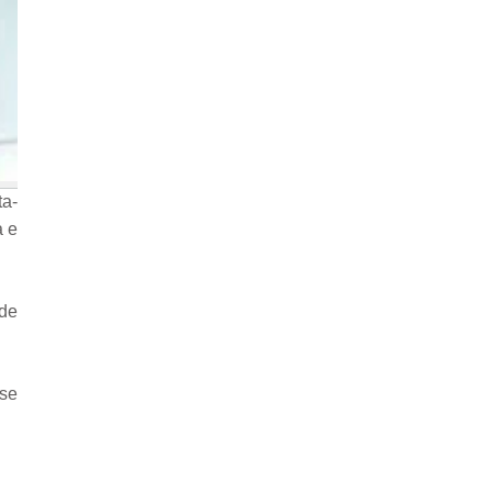
ta-
a e
de
 se