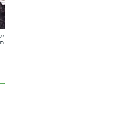
ço
em