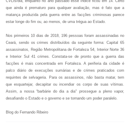
CVLIs/dia, enquanto no ano passado esse índice ficou em 14. Certo
que ainda é prematuro para qualquer avaliação, mas é fato que a
matança produzida pela guerra entre as facções criminosas parece
estar longe do fim ou, ao menos, de uma trégua ao Estado.
Nos primeiros 10 dias de 2018, 196 pessoas foram assassinadas no
Ceará, sendo os crimes distribuídos da seguinte forma: Capital 65
assassinatos, Região Metropolitana de Fortaleza 54, Interior Norte 36
e Interior Sul 41 crimes. Constata-se de pronto que a guerra das
facções é mais concentrada em Fortaleza. A periferia da cidade é
palco diário de execuções sumárias e de crimes praticados com
requintes de selvageria. Para os assassinos, não basta matar, tem
que esquartejar, decapitar ou incendiar os corpo de suas vítimas.
Assim, a nossa “barbárie do dia a dia" prossegue a pleno vapor,
desafiando o Estado e o governo e se tornando um poder paralelo.
Blog do Fernando Ribeiro