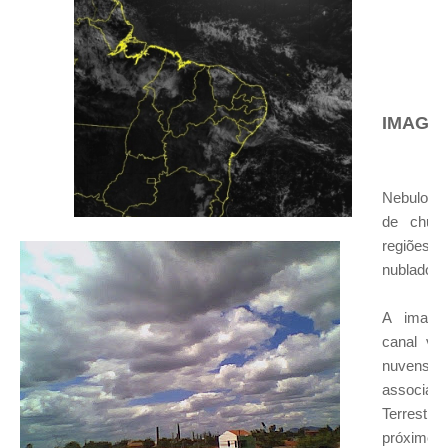
IMAGE
Nebulosi
de chuva
regiões,
nublado e 
A image
canal vis
nuvens so
associa
Terrestre
próximo 