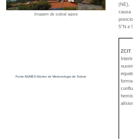
(NE), o
causa de 
Imagem de sobral agora
posiciona
5°N e 9°
ZCIT
- 
Intertr
nuvens
equator
Fonte:NUMES-Núcleo de Meteorologia de Sobral
formad
confluên
hemisfé
alísios d