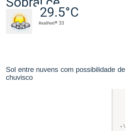
Sobral ce.
29.5°C
RealFeel®
33
Sol entre nuvens com possibilidade de
chuvisco
Ven